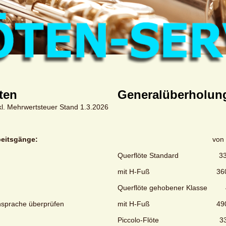
ten
Generalüberholung
nkl. Mehrwertsteuer Stand 1.3.2026
beitsgänge:
von € b
Querflöte Standard 3
mit H-Fuß 360,-
Querflöte gehobener Klas
Ansprache überprüfen
mit H-Fuß 490,-
Piccolo-Flöte 330